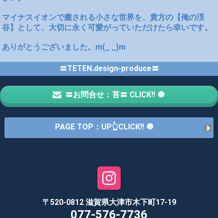
マイナスイオンで癒される小さな世界を、貴方の【俺の渓
谷】として、大切に永く可愛がっていただけたら幸いです。
ありがとうございました。m(_ _)m
〓TETEN.design-produce〓
〓お問合せ：苔〓 CLICK!! 🔘
PAGE TOP：UP👆CLICK!! 🔘
〒520-0812 滋賀県大津市木下町17-19
077-576-7736