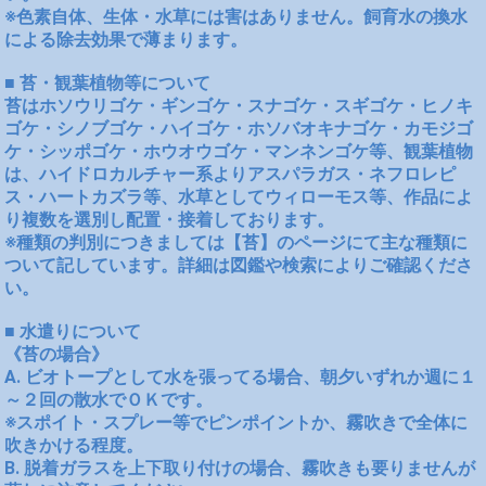
※色素自体、生体・水草には害はありません。飼育水の換水
による除去効果で薄まります。
■ 苔・観葉植物等について
苔はホソウリゴケ・ギンゴケ・スナゴケ・スギゴケ・ヒノキ
ゴケ・シノブゴケ・ハイゴケ・ホソバオキナゴケ・カモジゴ
ケ・シッポゴケ・ホウオウゴケ・マンネンゴケ等、観葉植物
は、ハイドロカルチャー系よりアスパラガス・ネフロレピ
ス・ハートカズラ等、水草としてウィローモス等、作品によ
り複数を選別し配置・接着しております。
※種類の判別につきましては【苔】のページにて主な種類に
ついて記しています。詳細は図鑑や検索によりご確認くださ
い。
■ 水遣りについて
《苔の場合》
A. ビオトープとして水を張ってる場合、朝夕いずれか週に１
～２回の散水でＯＫです。
※スポイト・スプレー等でピンポイントか、霧吹きで全体に
吹きかける程度。
B. 脱着ガラスを上下取り付けの場合、霧吹きも要りませんが