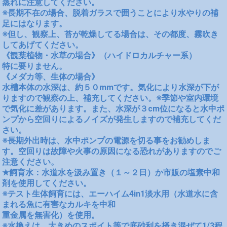
蒸れに注意してください。
※長期不在の場合、脱着ガラスで囲うことにより水やりの補
足にはなります。
※但し、観察上、苔が乾燥してる場合は、その都度、霧吹き
してあげてください。
《観葉植物・水草の場合》（ハイドロカルチャー系）
特に要りません。
《メダカ等、生体の場合》
水槽本体の水深は、約５０mmです。気化により水深が下が
りますので観察の上、補充してください。※季節や室内環境
で気化に差があります。また、水深が３cm位になると水中ポ
ンプから空回りによるノイズが発生しますので補充してくだ
さい。
※長期外出時は、水中ポンプの電源を切る事をお勧めしま
す。空回りは故障や火事の原因になる恐れがありますのでご
注意ください。
★飼育水：水道水を汲み置き（１～２日）か市販の塩素中和
剤を使用してください。
※テスト生体飼育には、エーハイム4in1淡水用（水道水に含
まれる魚に有害なカルキを中和
重金属を無害化）を使用。
※水換えは、大きめのスポイト等で底砂利を掻き混ぜて1/3程