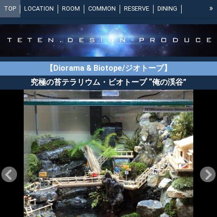
»
TOP
LOCATION
ROOM
COMMON
RESERVE
DINING
PLAN
ACCESS
NEGAN-BASE
SNS
NOTICE
CONTACT
Moss terrarium
Concept：苔
Series 俺の渓谷
Series 憩い
Collection：苔
Movie：苔
【苔】MOSS
【癒し】Healing
【Diorama & Biotope/ジオトープ】
Shop List：苔
Contact：苔
究極の苔テラリウム・ビオトープ “俺の渓谷”