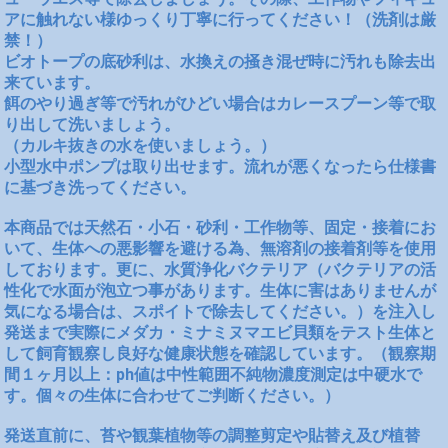
アに触れない様ゆっくり丁寧に行ってください！（洗剤は厳
禁！）
ビオトープの底砂利は、水換えの掻き混ぜ時に汚れも除去出
来ています。
餌のやり過ぎ等で汚れがひどい場合はカレースプーン等で取
り出して洗いましょう。
（カルキ抜きの水を使いましょう。）
小型水中ポンプは取り出せます。流れが悪くなったら仕様書
に基づき洗ってください。
本商品では天然石・小石・砂利・工作物等、固定・接着にお
いて、生体への悪影響を避ける為、無溶剤の接着剤等を使用
しております。更に、水質浄化バクテリア（バクテリアの活
性化で水面が泡立つ事があります。生体に害はありませんが
気になる場合は、スポイトで除去してください。）を注入し
発送まで実際にメダカ・ミナミヌマエビ貝類をテスト生体と
して飼育観察し良好な健康状態を確認しています。（観察期
間１ヶ月以上：ph値は中性範囲不純物濃度測定は中硬水で
す。個々の生体に合わせてご判断ください。）
発送直前に、苔や観葉植物等の調整剪定や貼替え及び植替