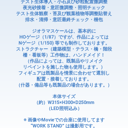
テスト生体導入・小石及び砂粒配置微調整
夜光砂接着・意匠微調整・照明チェック
テスト生体観察・苔及び観葉植物等調整貼替え
排水・清掃・意匠最終チェック・梱包
ジオラマスケールは、基本的に
HOゲージ（1/87）ですが、作品によっては
Nゲージ（1/150) 等でも制作しております。
ストラクチャー（建築模型・テラス・橋・階段
柵・看板等）工作物は、ハンドメイド！
（作品によっては、既製品やリメイク
リペイントを施した物も使用します。）
フィギュアは既製品を情景に合わせて選別し
配置・接着しております。
（什器・備品等も既製品の場合があります。）
本体サイズ
（約）W315×H300×D250mm
（LED照明込み）
※ 画像やMovieでの台座に使用してます
“WORK STAND” は撮影用です。