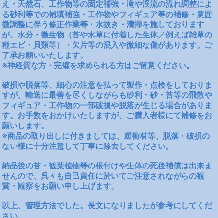
え・天然石、工作物等の固定補強・滝や渓流の流れ調整によ
る砂利等での補填補強・工作物やフィギュア等の補修・意匠
微調整に伴う修正作業等・水抜き・清掃を施しております
が、水分・微生物（苔や水草に付着した生体／例えば雑草の
種エビ・貝類等）・欠片等の混入や微細な傷があります。ご
了承お願いいたします。
※神経質な方・完璧を求められる方はご留意ください。
破損や脱落等、細心の注意を払って製作・点検をしておりま
すが、輸送に最善を尽くしながらも砂利・砂・苔等の飛散や
フィギュア・工作物の一部破損や脱落が生じる場合がありま
す。お手数をおかけいたしますが、ご購入者様にて補修をお
願いします。
※商品の取り出しに付きましては、緩衝材等、脱落・破損の
ない様に十分注意して丁寧に除去してください。
納品後の苔・観葉植物等の根付けや生体の死後補償は出来ま
せんので、呉々も自己責任に於いてご注意されながらの観
賞・観察をお願い申し上げます。
以上、管理方法でした。長文になりましたが参考にしてくだ
さい。