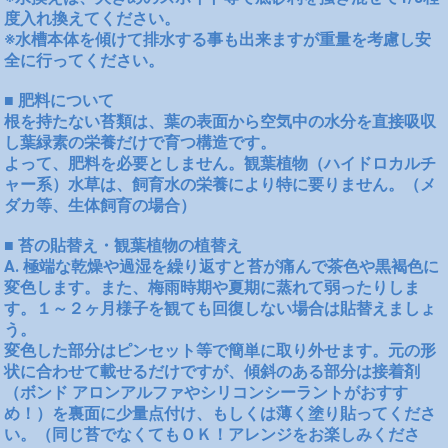
度入れ換えてください。
※水槽本体を傾けて排水する事も出来ますが重量を考慮し安
全に行ってください。
■ 肥料について
根を持たない苔類は、葉の表面から空気中の水分を直接吸収
し葉緑素の栄養だけで育つ構造です。
よって、肥料を必要としません。観葉植物（ハイドロカルチ
ャー系）水草は、飼育水の栄養により特に要りません。（メ
ダカ等、生体飼育の場合）
■ 苔の貼替え・観葉植物の植替え
A. 極端な乾燥や過湿を繰り返すと苔が痛んで茶色や黒褐色に
変色します。また、梅雨時期や夏期に蒸れて弱ったりしま
す。１～２ヶ月様子を観ても回復しない場合は貼替えましょ
う。
変色した部分はピンセット等で簡単に取り外せます。元の形
状に合わせて載せるだけですが、傾斜のある部分は接着剤
（ボンド アロンアルファやシリコンシーラントがおすす
め！）を裏面に少量点付け、もしくは薄く塗り貼ってくださ
い。（同じ苔でなくてもＯＫ！アレンジをお楽しみくださ