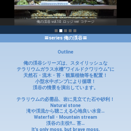
俺の渓谷 vol.10 ロッジ ver. コテージ
〓series 俺の渓谷〓
Outline
俺の渓谷シリーズは、スタイリッシュな
テラリウムガラス水槽“ワイルドクワリウム”に
天然石・流木・苔・観葉植物等を配置！
小型水中ポンプにより循環！
渓谷の情景を演出しています。
テラリウムの必需品、岩に見立てた石や砂利！
Natural stone
滝や渓流から聴こえる心地良い水音…
Waterfall・Mountain stream
渓谷の主役!!… 苔…
It's only moss, but brave moss.