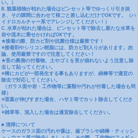
い。）
B. 観葉植物が枯れた場合はピンセット等でゆっくり引き抜
き、その隙間に合わせて根ごと差し込むだけでOKです。（ハ
イドロカルチャー系でアレンジしてください！）
C. 水草が枯れた場合は、ピンセット等で除去し新たな水草を
岩や流木に乗せかければOKです。
★接着の際、防カビ剤や抗菌仕様は厳禁です！
※接着剤やシリコン樹脂には、防カビ剤入りがあります。勿
論、使用厳禁ですので注意してください！
★苔の裏側の付着物、土やゴミを苔が崩れないよう注意し除
去して貼ってください。
※稀にカビが一部発生する事もありますが、綿棒等で適宜の
除去で対応してください。
（ガラス面や岩・工作物等に藻類や汚れが付着した場合も同
様）
※茎葉が伸びすぎた場合、ハサミ等でカット除去してくださ
い。
※雑草等、混入した場合は適宜除去してください。
■ 清掃について
ケースのガラス面の汚れや藻は、歯ブラシや綿棒・ティッシ
ュ・ウエス等で除去しましょう。その際、工作物やフィギュ