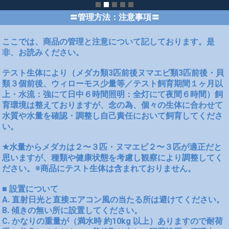
〓管理方法：注意事項〓
ここでは、商品の管理と注意について記しております。是
非、お読みください。
テスト生体により（メダカ類3匹前後ヌマエビ類3匹前後・貝
類３個前後、ウィローモス少量等／テスト飼育期間１ヶ月以
上・水流：強にて日中６時間照明：全灯にて夜間６時間）飼
育環境は整えておりますが、念の為、個々の生体に合わせて
水質や水量を確認・調整し自己責任において飼育してくださ
い。
★水量からメダカは２〜３匹・ヌマエビ２〜３匹が適正だと
思いますが、種類や健康状態を考慮し観察により調整してく
ださい。※商品にテスト生体は含まれておりません。
■ 設置について
A. 直射日光と直接エアコン風の当たる所は避けてください。
B. 傾きの無い所に設置してください。
C. かなりの重量が（満水時 約10kg 以上）ありますので耐荷