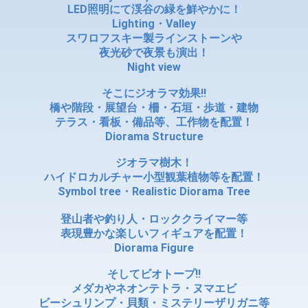
LED照明にて渓谷の緑を鮮やかに！
Lighting・Valley
スワロフスキー製ラインストーンや
夜光砂で夜景も演出！
Night view
そこにジオラマ効果!!
橋や階段・展望台・柵・石垣・歩道・建物
テラス・看板・備品等、工作物を配置！
Diorama Structure
ジオラマ樹木！
ハイドロカルチャー小型観葉植物等を配置！
Symbol tree・Realistic Diorama Tree
登山者や釣り人・ロッククライマー等
表現豊かな楽しいフィギュアを配置！
Diorama Figure
そしてビオトープ!!
メダカやネオンテトラ・ヌマエビ
ビーシュリンプ・貝類・ミステリーザリガニ等