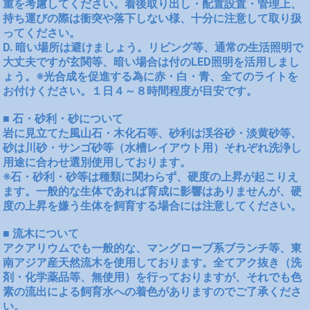
重を考慮してください。着後取り出し・配置設置・管理上、
持ち運びの際は衝突や落下しない様、十分に注意して取り扱
ってください。
D. 暗い場所は避けましょう。リビング等、通常の生活照明で
大丈夫ですが玄関等、暗い場合は付のLED照明を活用しまし
ょう。※光合成を促進する為に赤・白・青、全てのライトを
お付けください。１日４～８時間程度が目安です。
■ 石・砂利・砂について
岩に見立てた風山石・木化石等、砂利は渓谷砂・淡黄砂等、
砂は川砂・サンゴ砂等（水槽レイアウト用）それぞれ洗浄し
用途に合わせ選別使用しております。
※石・砂利・砂等は種類に関わらず、硬度の上昇が起こりえ
ます。一般的な生体であれば育成に影響はありませんが、硬
度の上昇を嫌う生体を飼育する場合には注意してください。
■ 流木について
アクアリウムでも一般的な、マングローブ系ブランチ等、東
南アジア産天然流木を使用しております。全てアク抜き（洗
剤・化学薬品等、無使用）を行っておりますが、それでも色
素の流出による飼育水への着色がありますのでご了承くださ
い。