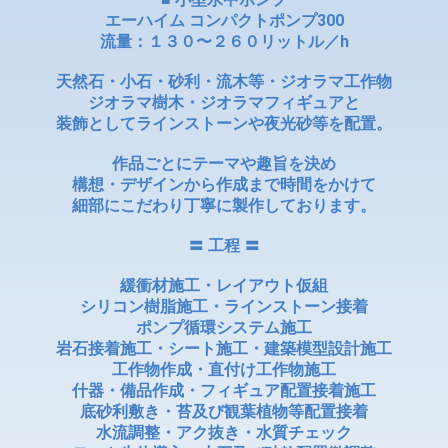
エーハイム コンパクトポンプ300
流量：１３０〜２６０リットル／h
天然石・小石・砂利・流木等・ジオラマ工作物
ジオラマ樹木・ジオラマフィギュアと
装飾としてラインストーンや夜光砂等を配置。
作品ごとにテーマや趣旨を決め
構想・デザインから作成まで時間をかけて
細部にこだわり丁寧に製作しております。
〓 工程 〓
緩衝材施工・レイアウト仮組
シリコン樹脂施工・ラインストーン接着
ポンプ循環システム施工
岩石接着施工・シート施工・建築模型設計施工
工作物作成・直付け工作物施工
什器・備品作成・フィギュア配置接着施工
底砂利敷き・苔及び観葉植物等配置接着
水流調整・アク抜き・水質チェック