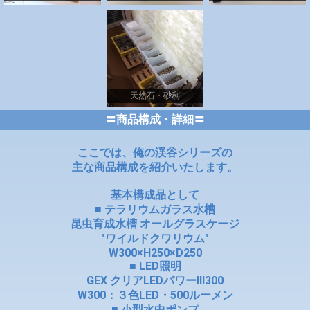
天然石・砂利
〓商品構成・詳細〓
ここでは、俺の渓谷シリーズの
主な商品構成を紹介いたします。
基本構成品として
■ テラリウムガラス水槽
昆虫育成水槽 オールグラスケージ
"ワイルドクワリウム"
W300×H250×D250
■ LED照明
GEX クリアLEDパワーⅢ300
W300：３色LED・500ルーメン
■ 小型水中ポンプ